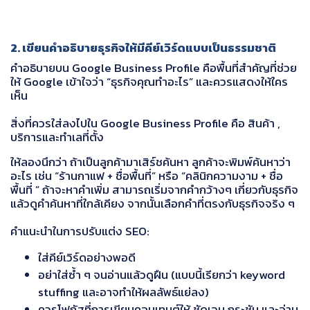
2. เขียนคำอธิบายธุรกิจให้มีคีย์เวิร์ดแบบเป็นธรรมชาติ
คำอธิบายบน Google Business Profile คือพื้นที่สำคัญที่ช่วย
ให้ Google เข้าใจว่า “ธุรกิจคุณทำอะไร” และควรแสดงให้ใคร
เห็น
สิ่งที่ควรใส่ลงไปใน Google Business Profile คือ สินค้า ,
บริการและทำเลที่ตั้ง
ให้ลองนึกว่า ถ้าเป็นลูกค้ามาเสิร์ชค้นหา ลูกค้าจะพิมพ์ค้นหาว่า
อะไร เช่น “ร้านกาแฟ + ชื่อพื้นที่” หรือ “คลินิกความงาม + ชื่อ
พื้นที่ ” ถ้าจะหาคำเพิ่ม สามารถเริ่มจากคำกว้างๆ เกี่ยวกับธุรกิจ
แล้วดูคำค้นหาที่ใกล้เคียง จากนั้นเลือกคำที่ตรงกับธุรกิจจริง ๆ
คำแนะนำในการปรับแต่ง SEO:
ใส่คีย์เวิร์ดอย่างพอดี
อย่าใส่ซ้ำ ๆ จนอ่านแล้วดูฝืน (แบบนี้เรียกว่า keyword
stuffing และอาจทำให้ผลลัพธ์แย่ลง)
ควรโฟกัสที่การเขียนคอนเทนต์ให้ ชัดเจน กระชับ และอ่าน