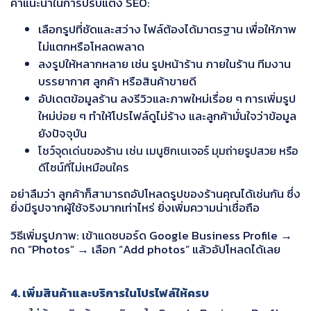
คำแนะนำในการปรับแต่ง SEO:
เลือกรูปที่ชัดและสว่าง ไฟล์ต้องได้มาตรฐาน เพื่อให้ภาพ
ไม่แตกหรือโหลดพลาด
ลงรูปให้หลากหลาย เช่น รูปหน้าร้าน ภายในร้าน ทีมงาน
บรรยากาศ ลูกค้า หรือสินค้าขายดี
อัปเดตข้อมูลร้าน ลงรีวิวและภาพใหม่เรื่อย ๆ การเพิ่มรูป
ใหม่บ่อย ๆ ทำให้โปรไฟล์ดูไม่ร้าง และลูกค้ามั่นใจว่าข้อมูล
ยังปัจจุบัน
โชว์จุดเด่นของร้าน เช่น เมนูซิกเนเจอร์ มุมถ่ายรูปสวย หรือ
ดีไซน์ที่ไม่เหมือนใคร
อย่าลืมว่า ลูกค้าก็สามารถอัปโหลดรูปของร้านคุณได้เช่นกัน ซึ่ง
ยิ่งมีรูปจากผู้ใช้จริงมากเท่าไหร่ ยิ่งเพิ่มความน่าเชื่อถือ
วิธีเพิ่มรูปภาพ: เข้าแดชบอร์ด Google Business Profile →
กด “Photos” → เลือก “Add photos” แล้วอัปโหลดได้เลย
4. เพิ่มสินค้าและบริการในโปรไฟล์ให้ครบ