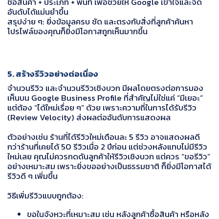
ชื่อสินค้า + ประเภท + พื้นที่ เพื่อช่วยให้ Google เข้าใจและจัด
อันดับได้แม่นยำขึ้น
สรุปง่าย ๆ: ยิ่งข้อมูลครบ ชัด และตรงกับสิ่งที่ลูกค้าค้นหา
โปรไฟล์ของคุณก็ยิ่งมีโอกาสถูกเห็นมากขึ้น
5. สร้างรีวิวอย่างต่อเนื่อง
จำนวนรีวิว และจำนวนรีวิวเชิงบวก มีผลโดยตรงต่อการมอง
เห็นบน Google Business Profile ที่สำคัญไม่ใช่แค่ “มีเยอะ”
แต่ต้อง “ได้ใหม่เรื่อย ๆ” ด้วย เพราะความถี่ในการได้รับรีวิว
(Review Velocity) ส่งผลต่ออันดับการแสดงผล
ตัวอย่างเช่น ร้านที่ได้รีวิวใหม่เดือนละ 5 รีวิว อาจแสดงผลดี
กว่าร้านที่เคยได้ 50 รีวิวเมื่อ 2 ปีก่อน แต่ช่วงหลังแทบไม่มีรีวิว
ใหม่เลย คุณไม่ควรกดดันลูกค้าให้รีวิวเชิงบวก แต่ควร “ขอรีวิว”
อย่างเหมาะสม เพราะยิ่งขออย่างเป็นธรรมชาติ ก็ยิ่งมีโอกาสได้
รีวิวดี ๆ เพิ่มขึ้น
วิธีเพิ่มรีวิวแบบถูกต้อง:
ขอในจังหวะที่เหมาะสม เช่น หลังลูกค้าซื้อสินค้า หรือหลัง