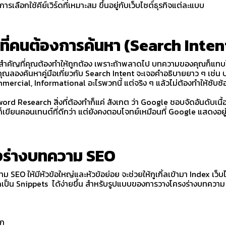
ี้การเลือกใช้คีย์เวิร์ดที่เหมาะสม ขึ้นอยู่กับเว็บไซต์ธุรกิจแต่ละแบบ
ิ่งที่คนต้องการค้นหา (Search Inten
่งสำคัญที่คุณต้องทำให้ถูกต้อง เพราะถ้าพลาดไป บทความของคุณก็แทบไ
ุณลองค้นหาคู่มือเกี่ยวกับ Search Intent จะเจอคำอธิบายยาว ๆ เช่
ercial, Informational อะไรพวกนี้ แต่จริง ๆ แล้วไม่ต้องทำให้ซับซ
rd Research สิ่งที่ต้องทำก็แค่ สังเกต ว่า Google ชอบจัดอันดับเน
ั้นก็เขียนคอนเทนต์ที่ดีกว่า แต่ยังคงตอบโจทย์เหมือนที่ Google แสดงอยู
งร่างบทความ SEO
SEO ให้มีหัวข้อใหญ่และหัวข้อย่อย จะช่วยให้กูเกิ้ลเข้ามา Index เว็บไ
กจัดเป็น Snippets ได้ง่ายขึ้น สำหรับรูปแบบของการวางโครงร่างบทควา
ัก