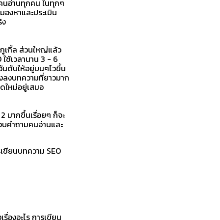
์ฟคนอ่านทุกคน ในทุกๆ
ยมองหาและประเมิน
ิง
ูเกิ้ล ส่วนใหญ่แล้ว
O ใช้เวลานาน 3 - 6
ันดับให้อยู่บนๆไวขึ้น
้องลงบทความที่ยาวมาก
สดใหม่อยู่เสมอ
มากขึ้นเรื่อยๆ ก็จะ
ี่ตอบคำถามคนอ่านและ
 ควรเขียนบทความ SEO
เรื่องอะไร การเขียน