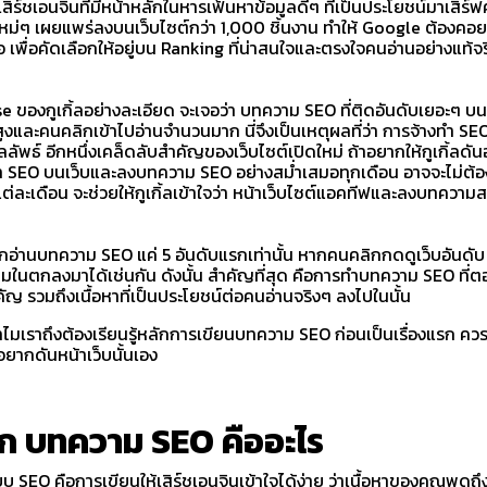
สิร์ชเอนจิ้นที่มีหน้าหลักในหารเฟ้นหาข้อมูลดีๆ ที่เป็นประโยชน์มาเสิร
หม่ๆ เผยแพร่ลงบนเว็บไซต์กว่า 1,000 ชิ้นงาน ทำให้ Google ต้องคอ
เพื่อคัดเลือกให้อยู่บน Ranking ที่น่าสนใจและตรงใจคนอ่านอย่างแท้จร
 ของกูเกิ้ลอย่างละเอียด จะเจอว่า บทความ SEO ที่ติดอันดับเยอะๆ บนก
ูงและคนคลิกเข้าไปอ่านจำนวนมาก นี่จึงเป็นเหตุผลที่ว่า การจ้างทำ SE
ลัพธ์ อีกหนึ่งเคล็ดลับสำคัญของเว็บไซต์เปิดใหม่ ถ้าอยากให้กูเกิ้ลดันอ
ทำ SEO บนเว็บและลงบทความ SEO อย่างสม่ำเสมอทุกเดือน อาจจะไม่ต
่ละเดือน จะช่วยให้กูเกิ้ลเข้าใจว่า หน้าเว็บไซต์แอคทีฟและลงบทความ
่านบทความ SEO แค่ 5 อันดับแรกเท่านั้น หากคนคลิกกดดูเว็บอันดับ 2 
เดิมในตกลงมาได้เช่นกัน ดังนั้น สำคัญที่สุด คือการทำบทความ SEO ท
ัญ รวมถึงเนื้อหาที่เป็นประโยชน์ต่อคนอ่านจริงๆ ลงไปในนั้น
่า ทำไมเราถึงต้องเรียนรู้หลักการเขียนบทความ SEO ก่อนเป็นเรื่องแรก
อยากดันหน้าเว็บนั้นเอง
จัก บทความ SEO คืออะไร
SEO คือการเขียนให้เสิร์ชเอนจินเข้าใจได้ง่าย ว่าเนื้อหาของคุณพูดถึง