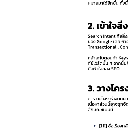
หมายมาใช้อีกขั้น ทั้งน
2. เข้าใจส
Search Intent คือสิ
ของ Google เลย ถ้าค
Transactional , Comm
คล้ายกับตอนทำ Keywo
คีย์เวิร์ดนั้น ๆ จากน
คือหัวใจของ SEO
3. วางโคร
การวางโครงร่างบทความ 
เนื้อหาส่วนนี้อาจถู
ลักษณะแบบนี้
[H1] ชื่อเรื่องหล