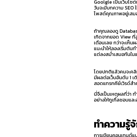
Goolgle เป็นเว็บไซต์เ
วันจะมีบทความ SEO ใ
โพสต์คุณภาพอยู่เสมอ 
ถ้าคุณลองดู Database
เกิดจากยอด View ที่ส
เดือนเลย กว่าจะเห็นผล
แนะนำให้ลองเริ่มต้น
แต่ลงสม่ำเสมอกันในแต
โดยปกติแล้วคนจะคลิกอ
มีผลต่อเว็บอันดับ 1 
สอดแทรกคีย์เวิรด์สำค
นี่จึงเป็นเหตุผลที่ว
อย่างให้กูเกิ้ลชอบและ
ทำความรู้
การเขียนคอนเทนต์แบบ 