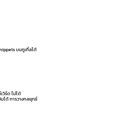
ppets บนกูเกิ้ลได้
วิร์ด ไม่ได้
แปมได้ การวางกลยุทธ์