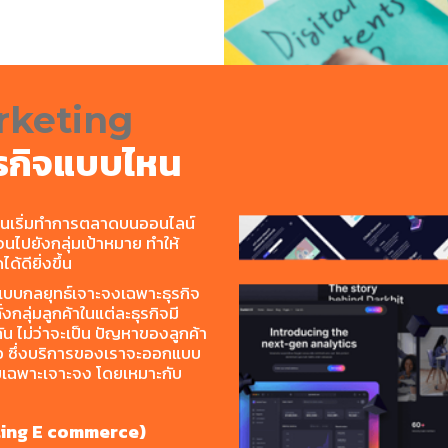
rketing
ุรกิจแบบไหน
นเริ่มทำการตลาดบนออนไลน์
นไปยังกลุ่มเป้าหมาย ทำให้
ดียิ่งขึ้น
บบกลยุทธ์เจาะจงเฉพาะธุรกิจ
งกลุ่มลูกค้าในแต่ละธุรกิจมี
น ไม่ว่าจะเป็น ปัญหาของลูกค้า
อ ซึ่งบริการของเราจะออกแบบ
มเฉพาะเจาะจง โดยเหมาะกับ
eting E commerce)