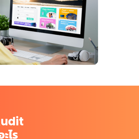
udit
อะไร