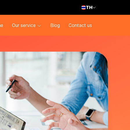
TH
e
Our service
Blog
Contact us