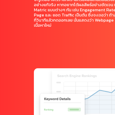
อย่างแท้จริง หากอยากได้ผลลัพธ์อย่างชัดเจน
Matric แบบต่างๆ กัน เช่น Engagement Rat
Page และ ยอด Traffic เป็นต้น ซึ่งจะเจอว่า ถ้า
กี่วินาทีแล้วกดออกเลย นั่นแสดงว่า Webpage เ
เนื้อหาใหม่